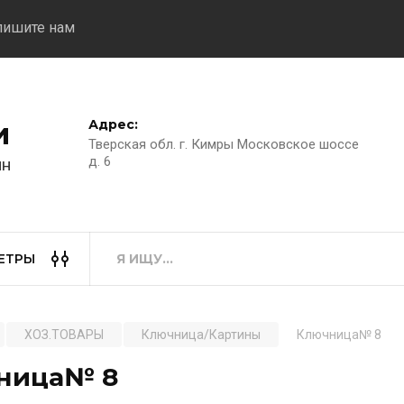
пишите нам
Адрес:
и
Тверская обл. г. Кимры Московское шоссе
д. 6
ин
ЕТРЫ
ХОЗ.ТОВАРЫ
Ключница/Картины
Ключница№ 8
ница№ 8