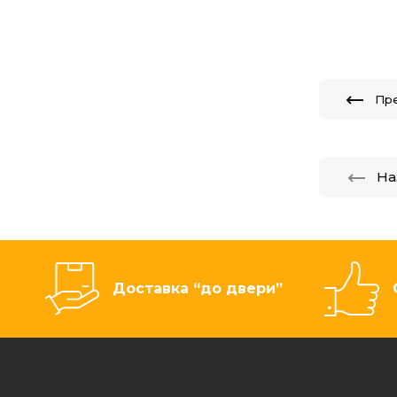
Пр
На
Доставка “до двери”