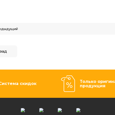
едыдущий
зад
Только оригин
Система скидок
продукция